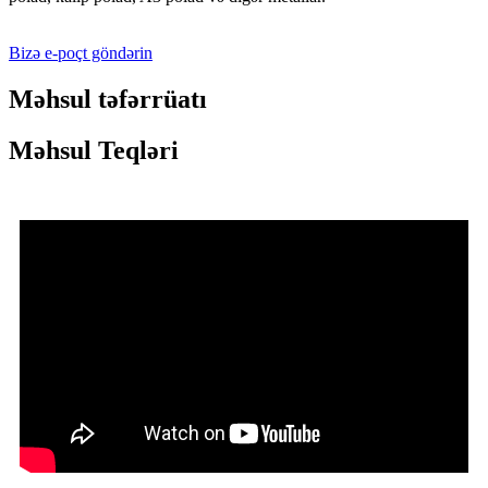
Bizə e-poçt göndərin
Məhsul təfərrüatı
Məhsul Teqləri