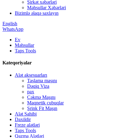
Şirkət xəbərləri
Məhsullar Xəbərləri
Bizimlə əlaqə saxlayın
English
WhatsApp
Ev
Məhsullar
Taps Tools
Kateqoriyalar
Alət aksesuarları
Taşlama maşını
Dəqiq Viza
pax
Çəkmə Maşını
Maqnetik çubuqlar
Şrink Fit Maşın
Alət Sahibi
Daxildir
Freze alətləri
Taps Tools
Qazma Alətləri