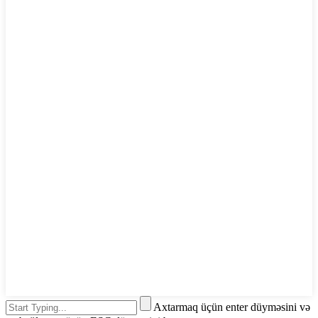
Axtarmaq üçün enter düyməsini və