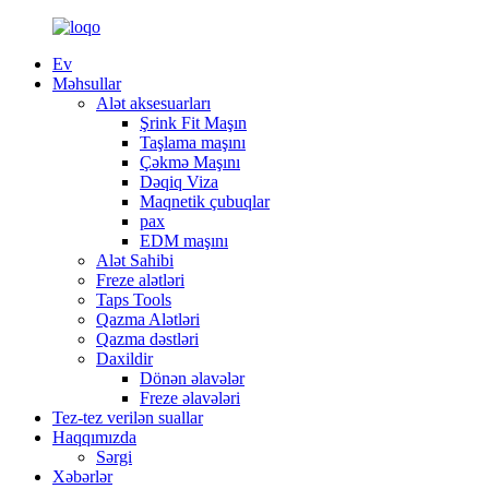
Ev
Məhsullar
Alət aksesuarları
Şrink Fit Maşın
Taşlama maşını
Çəkmə Maşını
Dəqiq Viza
Maqnetik çubuqlar
pax
EDM maşını
Alət Sahibi
Freze alətləri
Taps Tools
Qazma Alətləri
Qazma dəstləri
Daxildir
Dönən əlavələr
Freze əlavələri
Tez-tez verilən suallar
Haqqımızda
Sərgi
Xəbərlər