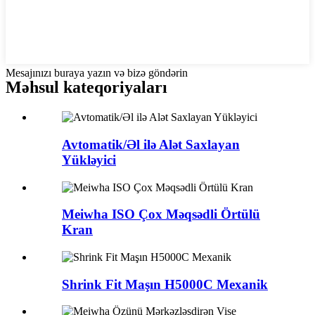
Mesajınızı buraya yazın və bizə göndərin
Məhsul kateqoriyaları
Avtomatik/Əl ilə Alət Saxlayan
Yükləyici
Meiwha ISO Çox Məqsədli Örtülü
Kran
Shrink Fit Maşın H5000C Mexanik