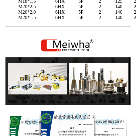
M18*1.5
6HX
5P
2
125
M20*2.5
6HX
5P
2
140
M20*2.0
6HX
5P
2
140
M20*1.5
6HX
5P
2
140