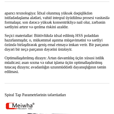
aparıcı texnologiya
: İdxal olunmuş yüksək dəqiqlikdən
istifadə
daşlama alətləri
, vahid inteqral üyüdülmə prosesi vasitəsilə
formalaşır, son dərəcə yüksək konsentrikliyə nail olur, zərbənin
sərtliyini artırır və qırılma riskini azaldır.
Seçici materiallar
: Bütövlükdə idxal edilmiş HSS poladdan
hazırlanmışdır, o, mükəmməl aşınma müqavimətini və sərtliyi
özündə birləşdirərək geniş emal etməyə imkan verir. Bir parçanın
dəyəri bir neçə parçanın dəyərini üstələyir.
Optimallaşdırılmış dizayn
: Artan davamlılıq üçün xüsusi istilik
müalicəsi; asan sıxma və rahat işləmə üçün optimallaşdırılmış
tutacaq dizaynı; avadanlığın uzunmüddətli dayanıqlığının təmin
edilməsi.
Spiral Tap Parametrlərinin təfərrüatları