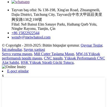
Tayvan baş ofisi: № 138-198, Xing'an Road, Zhuangmeili,
Dajia District, Taichung City, Tayvan台中市大甲區莊美里
興安路138之198號
Filial: №8 Baisui Elm Sənaye Parkı, Haihang Qərb Yolu,
Ninghe Rayonu, Tianjin, Çin
+86 15822922544
wendy@meiwhatool.com
© Copyright - 2010-2025: Bütün hüquqlar qorunur.
Qaynar Teqlər
,
İsti məhsullar
,
Saytın xəritəsi
Servo vurma maşını
,
Mill Cutter Taşlama Maşın
,
MW-16 Yüksək
performanslı tıqqıltı maşını
,
CNC tıqqıltı
,
Yüksək Performanslı CNC
Alət Sahibi
,
HSK Yüksək Sürətli Güclü Tutucu
,
E-poçt göndər
x