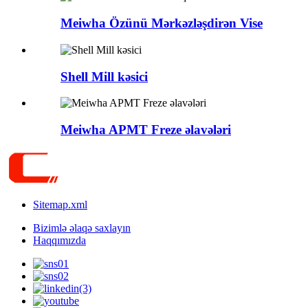
Meiwha Özünü Mərkəzləşdirən Vise
Shell Mill kəsici
Meiwha APMT Freze əlavələri
Sitemap.xml
Bizimlə əlaqə saxlayın
Haqqımızda