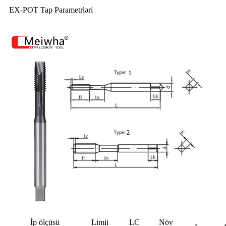
EX-POT Tap Parametrləri
İp ölçüsü
Limit
LC
Növ