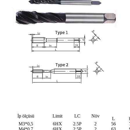
İp ölçüsü
Limit
LC
Növ
L
M3*0,5
6HX
2.5P
2
56
M4*0,7
6HX
2.5P
2
63