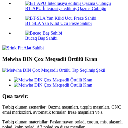
BT-APU İnteqrasiya edilmiş Qazma Çubuğu
BT-SLA Yan Kilid Ucu Freze Sahibi
Bucaq Baş Sahibi
Meiwha DIN Çox Məqsədli Örtülü Kran
Qısa təsvir:
Tətbiq olunan ssenarilər: Qazma maşınları, tıqqıltı maşınları, CNC
emal mərkəzləri, avtomatik tornalar, freze maşınları və s.
Tətbiq olunan materiallar: Paslanmayan polad, çuqun, mis, alaşımlı
polad, kalıp polad, A3 polad və digər metallar.