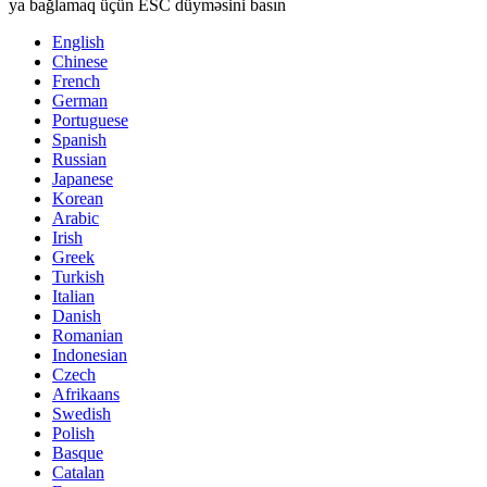
ya bağlamaq üçün ESC düyməsini basın
English
Chinese
French
German
Portuguese
Spanish
Russian
Japanese
Korean
Arabic
Irish
Greek
Turkish
Italian
Danish
Romanian
Indonesian
Czech
Afrikaans
Swedish
Polish
Basque
Catalan