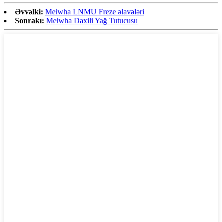
Əvvəlki:
Meiwha LNMU Freze əlavələri
Sonrakı:
Meiwha Daxili Yağ Tutucusu